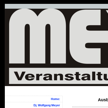
Home:
Ausb
Dj. Wolfgang Meyer